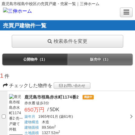
鹿児島市桜島中校区の売買戸建・売家一覧｜三伸ホーム
売買戸建物件一覧
検索条件を変更
公開物件（1）
販売中（1）
1
件
チェックした物件を
お問い合わせ
鹿児島市桜島赤水町1174番2
商談中
赤水麓
徒歩3分
650万円
/ 5DK
築年月
1965年01月
(築61年)
建物構造
木造
2
建物面積
89.56m
2
土地面積
1327.52m