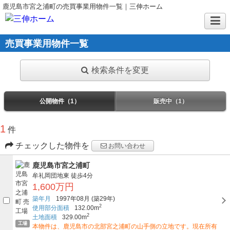
鹿児島市宮之浦町の売買事業用物件一覧｜三伸ホーム
売買事業用物件一覧
検索条件を変更
公開物件（1）
販売中（1）
1
件
チェックした物件を
お問い合わせ
鹿児島市宮之浦町
牟礼岡団地東
徒歩4分
1,600万円
築年月
1997年08月
(築29年)
2
使用部分面積
132.00m
2
土地面積
329.00m
工場
本物件は、鹿児島市の北部宮之浦町の山手側の立地です。現在所有