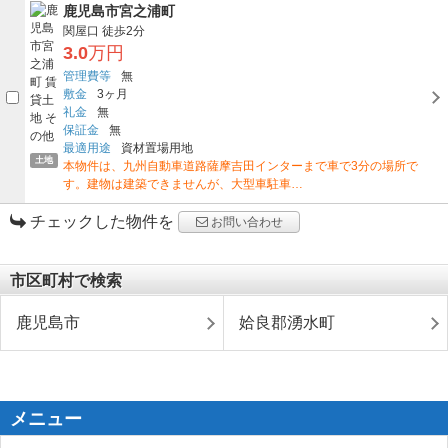
鹿児島市宮之浦町
関屋口
徒歩2分
3.0
万円
管理費等
無
敷金
3ヶ月
礼金
無
保証金
無
最適用途
資材置場用地
土地
本物件は、九州自動車道路薩摩吉田インターまで車で3分の場所で
す。建物は建築できませんが、大型車駐車…
チェックした物件を
お問い合わせ
市区町村で検索
鹿児島市
姶良郡湧水町
メニュー