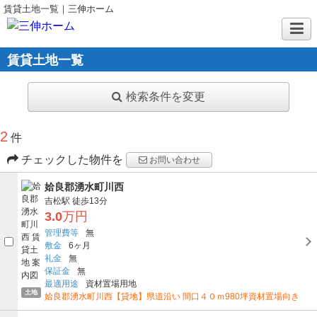
賃貸土地一覧｜三伸ホーム
賃貸土地一覧
検索条件を変更
2
件
チェックした物件を
お問い合わせ
姶良郡湧水町川西
吉松駅
徒歩13分
3.0
万円
管理費等
無
敷金
6ヶ月
礼金
無
保証金
無
最適用途
資材置場用地
土地
姶良郡湧水町川西【貸地】県道沿い 間口４０ｍ980坪資材置場向き