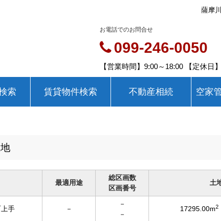
薩摩川
お電話でのお問合せ
099-246-0050
【営業時間】9:00～18:00 【定休
検索
賃貸物件検索
不動産相続
空家
土地
総区画数
最適用途
土
区画番号
－
2
町上手
－
17295.00m
－