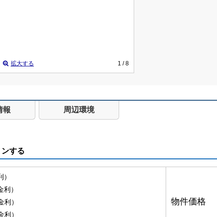
拡大する
1
/ 8
情報
周辺環境
ョンする
金利）
月金利）
物件価格
月金利）
月金利）