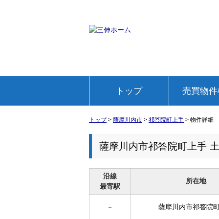
トップ
売買物件
トップ
>
薩摩川内市
>
祁答院町上手
>
物件詳細
薩摩川内市祁答院町上手 
沿線
所在地
最寄駅
－
薩摩川内市祁答院