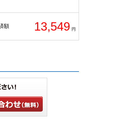
13,549
済額
円
せ