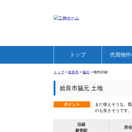
トップ
売買物件
トップ
>
姶良市
>
脇元
>
物件詳細
姶良市脇元 土地
ポイント
まだ使えそうな、既
のも良さそうです。
沿線
所
最寄駅