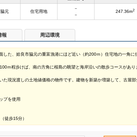
－
2
市脇元
住宅用地
247.36m
－
情報
周辺環境
面した、姶良市脇元の重富漁港にほど近い（約200ｍ）住宅地の一角に
100ｍ程歩けば、南の方角に桜島の眺望と海岸沿いの散歩コースがあり
いた現況渡しの土地値価格の物件です。建物を新築か増築して、古屋部
ップを使用
（徒歩15分）