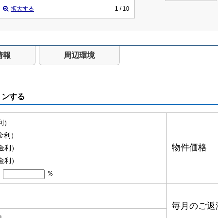
拡大する
1
/ 10
情報
周辺環境
ョンする
金利）
月金利）
物件価格
月金利）
月金利）
％
毎月のご返