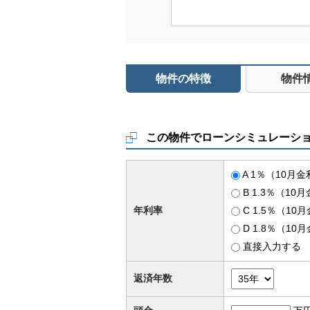
物件の特徴
物件
この物件でローンシミュレーシ
A 1％（10月
B 1.3％（10
年利率
C 1.5％（10
D 1.8％（10
直接入力する
返済年数