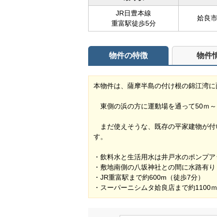
JR日豊本線
姶良
重富駅徒歩5分
物件の特徴
物件
本物件は、薩摩半島の付け根の錦江湾に
東側の浜の方に運動場を通って50ｍ～
まだ使えそうな、既存の平家建物が付
す。
・飲料水と生活用水は井戸水のポンプア
・敷地南側の八坂神社との間に水路有り
・JR重富駅まで約600m（徒歩7分）
・スーパーニシムタ姶良店まで約1100ｍ