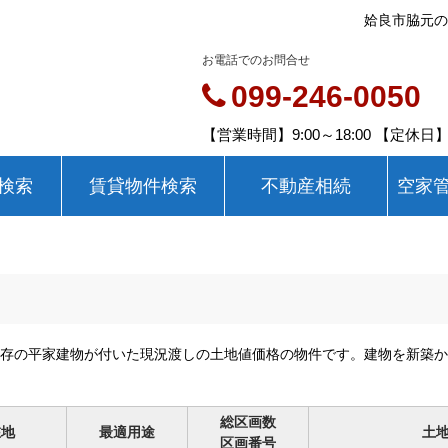
姶良市脇元の
お電話でのお問合せ
099-246-0050
【営業時間】9:00～18:00 【定休
検索
賃貸物件検索
不動産相続
空家
存の平家建物が付いた現況渡しの土地値価格の物件です。建物を新築か
総区画数
在地
最適用途
土
区画番号