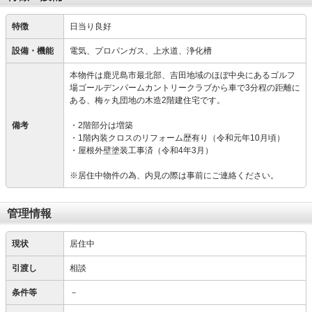
特徴
日当り良好
設備・機能
電気、プロパンガス、上水道、浄化槽
本物件は鹿児島市最北部、吉田地域のほぼ中央にあるゴルフ
場ゴールデンパームカントリークラブから車で3分程の距離に
ある、梅ヶ丸団地の木造2階建住宅です。
備考
・2階部分は増築
・1階内装クロスのリフォーム歴有り（令和元年10月頃）
・屋根外壁塗装工事済（令和4年3月）
※居住中物件の為、内見の際は事前にご連絡ください。
管理情報
現状
居住中
引渡し
相談
条件等
－