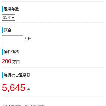
返済年数
頭金
万円
物件価格
200
万円
毎月のご返済額
5,645
円