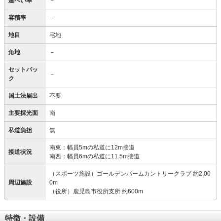
建ぺい率
－
容積率
－
地目
宅地
角地
－
セットバッ
－
ク
国土法届出
不要
主要採光面
南
私道負担
無
南東：幅員5mの私道に12m接道
接道状況
南西：幅員6mの私道に11.5m接道
（スポーツ施設）ゴールデンパームカントリークラブ 約2,00
周辺施設
0m
（役所）鹿児島市役所支所 約600m
特徴・設備