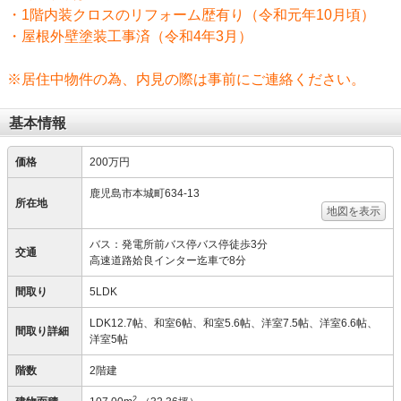
・1階内装クロスのリフォーム歴有り（令和元年10月頃）
・屋根外壁塗装工事済（令和4年3月）
※居住中物件の為、内見の際は事前にご連絡ください。
基本情報
価格
200万円
鹿児島市本城町634-13
所在地
地図を表示
バス：発電所前バス停バス停徒歩3分
交通
高速道路姶良インター迄車で8分
間取り
5LDK
LDK12.7帖、和室6帖、和室5.6帖、洋室7.5帖、洋室6.6帖、
間取り詳細
洋室5帖
階数
2階建
2