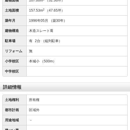
建物面積
107.00m
（32.36坪）
2
土地面積
157.53m
（47.65坪）
築年月
1996年05月
（築30年）
建物構造
木造スレート葺
駐車場
有
2台
（縦列駐車）
リフォーム
無
小学校区
本城小
（500m）
中学校区
詳細情報
土地権利
所有権
都市計画
区域外
用途地域
－