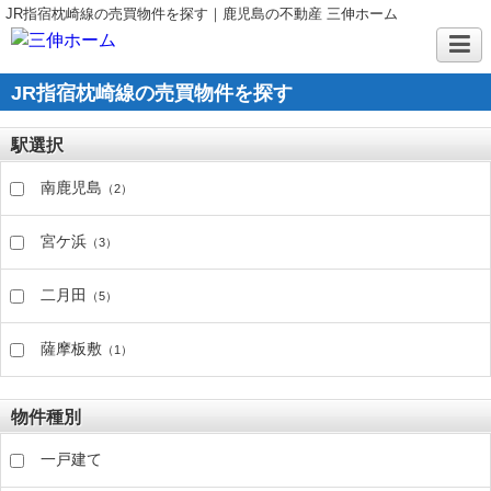
JR指宿枕崎線の売買物件を探す｜鹿児島の不動産 三伸ホーム
JR指宿枕崎線の売買物件を探す
駅選択
南鹿児島
（2）
宮ケ浜
（3）
二月田
（5）
薩摩板敷
（1）
物件種別
一戸建て