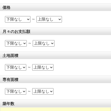
価格
～
月々のお支払額
～
土地面積
～
専有面積
～
築年数