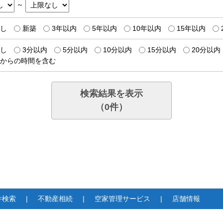
～
し
新築
3年以内
5年以内
10年以内
15年以内
し
3分以内
5分以内
10分以内
15分以内
20分以内
からの時間を含む
検索結果を表示
（
0
件）
件検索
不動産相続
空家管理サービス
店舗情報