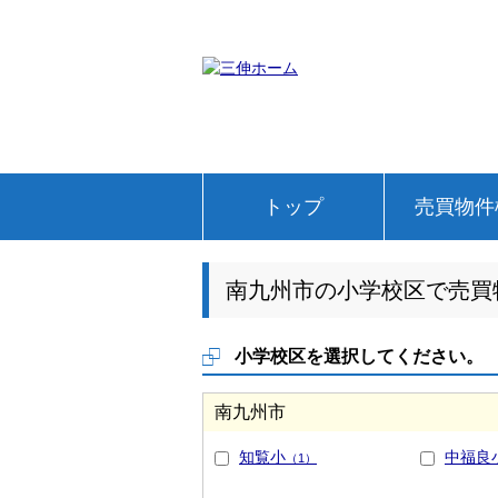
トップ
売買物件
南九州市の小学校区で売買
小学校区を選択してください。
南九州市
知覧小
中福良
（1）