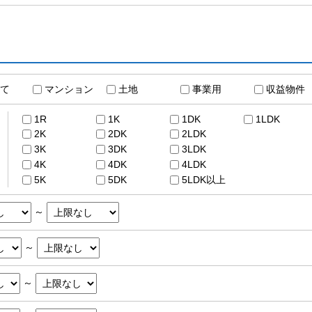
て
マンション
土地
事業用
収益物件
1R
1K
1DK
1LDK
2K
2DK
2LDK
3K
3DK
3LDK
4K
4DK
4LDK
5K
5DK
5LDK以上
～
～
～