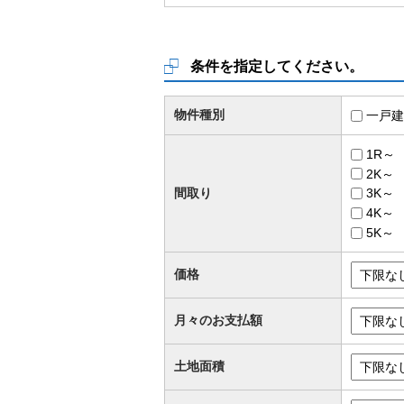
条件を指定してください。
物件種別
一戸建
1R～
2K～
間取り
3K～
4K～
5K～
価格
月々のお支払額
土地面積