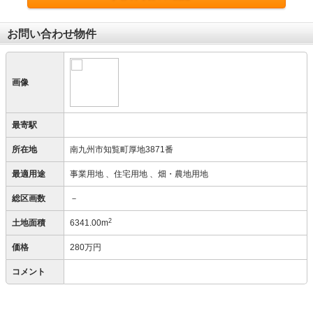
お問い合わせ物件
画像
最寄駅
所在地
南九州市知覧町厚地3871番
最適用途
事業用地
、住宅用地
、畑・農地用地
総区画数
－
2
土地面積
6341.00m
価格
280万円
コメント