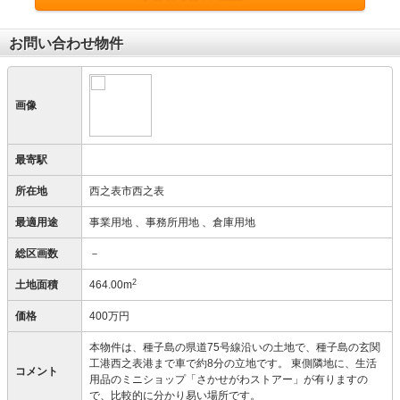
お問い合わせ物件
画像
最寄駅
所在地
西之表市西之表
最適用途
事業用地
、事務所用地
、倉庫用地
総区画数
－
2
土地面積
464.00m
価格
400万円
本物件は、種子島の県道75号線沿いの土地で、種子島の玄関
工港西之表港まで車で約8分の立地です。 東側隣地に、生活
コメント
用品のミニショップ「さかせがわストアー」が有りますの
で、比較的に分かり易い場所です。