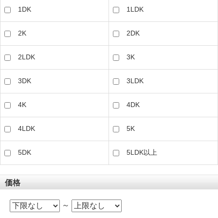
1DK
1LDK
2K
2DK
2LDK
3K
3DK
3LDK
4K
4DK
4LDK
5K
5DK
5LDK以上
価格
～