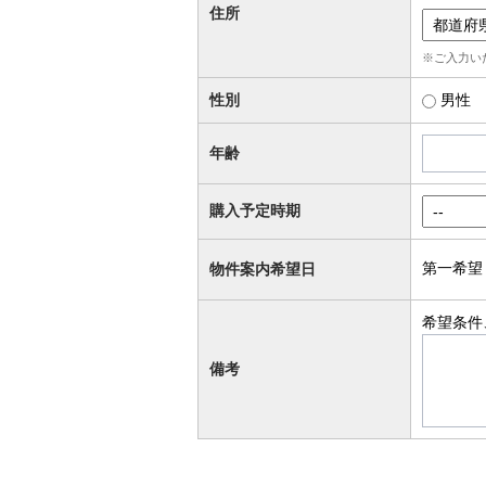
住所
※ご入力い
性別
男性
年齢
購入予定時期
第一希望
物件案内希望日
希望条件
備考