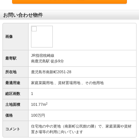
お問い合わせ物件
画像
JR指宿枕崎線
最寄駅
南鹿児島駅 徒歩9分
所在地
鹿児島市南新町2051-28
最適用途
家庭菜園用地
、資材置場用地
、その他用地
総区画数
1
2
土地面積
101.77m
価格
100万円
住宅地の中の更地（南新町公民館の隣）で、家庭菜園や資材
コメント
置き場等の利用に向いています